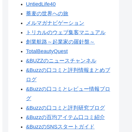
UntiedLife40
蕎麦の世界への旅
メルマガナビゲーション
トリカルのウェブ集客マニュアル
創業航路～起業家の羅針盤～
TotalBeautyQuest
&BUZZのニュースチャンネル
&Buzzの口コミと評判情報まとめブ
ログ
&Buzzの口コミとレビュー情報ブロ
グ
&Buzzの口コミと評判研究ブログ
&Buzzの百均アイテム口コミ紹介
&BuzzのSNSスタートガイド