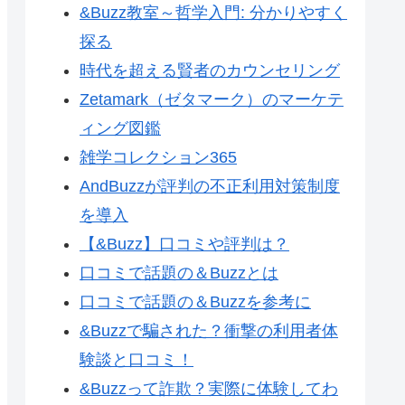
&Buzz教室～哲学入門: 分かりやすく
探る
時代を超える賢者のカウンセリング
Zetamark（ゼタマーク）のマーケテ
ィング図鑑
雑学コレクション365
AndBuzzが評判の不正利用対策制度
を導入
【&Buzz】口コミや評判は？
口コミで話題の＆Buzzとは
口コミで話題の＆Buzzを参考に
&Buzzで騙された？衝撃の利用者体
験談と口コミ！
&Buzzって詐欺？実際に体験してわ