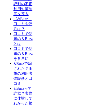
評判の不正
利用対策制
度を導入
【&Buzz】
口コミや評
判は？
口コミで話
題の＆Buzz
とは
口コミで話
題の＆Buzz
を参考に
&Buzzで騙
された？衝
撃の利用者
体験談と口
コミ！
&Buzzって
詐欺？実際
に体験して
わかった驚