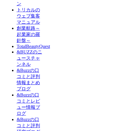
ン
トリカルの
ウェブ集客
マニュアル
創業航路～
起業家の羅
針盤～
TotalBeautyQuest
&BUZZのニ
ュースチャ
ンネル
&Buzzの口
コミと評判
情報まとめ
ブログ
&Buzzの口
コミとレビ
ュー情報ブ
ログ
&Buzzの口
コミと評判