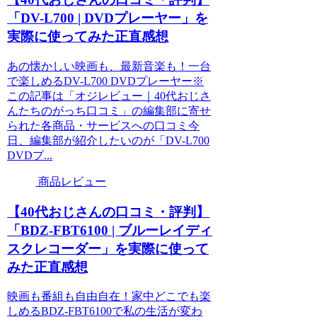
「DV-L700 | DVDプレーヤー」を
実際に使ってみた正直感想
あの懐かしい映画も、最新音楽も！一台
で楽しめるDV-L700 DVDプレーヤー※
この記事は「オジレビュー｜40代おじさ
んたちのがっち口コミ」の編集部に寄せ
られた各商品・サービスへの口コミ今
日、編集部が紹介したいのが「DV-L700
DVDプ...
商品レビュー
【40代おじさんの口コミ・評判】
「BDZ-FBT6100 | ブルーレイディ
スクレコーダー」を実際に使って
みた正直感想
映画も番組も自由自在！家中どこでも楽
しめるBDZ-FBT6100で私の生活が変わ