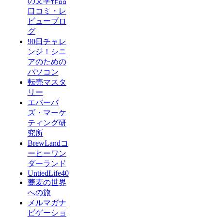
の文学作品
口コミ・レ
ビューブロ
グ
90日チャレ
ンジ！シニ
アのための
パソコン
転売マスタ
リー
エバーバ
ズ・マーケ
ティング研
究所
BrewLandコ
ーヒーワン
ダーランド
UntiedLife40
蕎麦の世界
への旅
メルマガナ
ビゲーショ