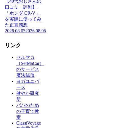
【40代おじさんの
口コミ・評判】
「ホンダ CR-V」
を実際に使ってみ
た正直感想
2026.08.05
2026.08.05
リンク
セルマカ
（SerMaCar）
のサービス
魔法絨毯
ヨガユニバ
ース
健やか研究
所
パパのため
の子育て教
室
ClassiVoyage