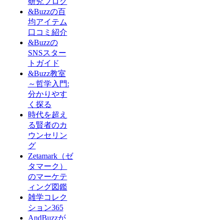
研究ブログ
&Buzzの百
均アイテム
口コミ紹介
&Buzzの
SNSスター
トガイド
&Buzz教室
～哲学入門:
分かりやす
く探る
時代を超え
る賢者のカ
ウンセリン
グ
Zetamark（ゼ
タマーク）
のマーケテ
ィング図鑑
雑学コレク
ション365
AndBuzzが