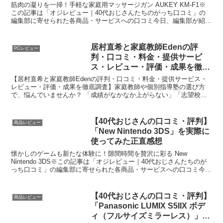
筋肉の凝りを一掃！手軽な家庭用マッサージガン AUKEY KM-F1※
この記事は「オジレビュー｜40代おじさんたちのがっち口コミ」の
編集部に寄せられた各商品・サービスへの口コミ今日、編集部が紹介
したいのが「AUKEY マッサージガン KM-...
居村直希と家庭教師Edenの評
PCレビュー
判・口コミ・料金・提供サービ
ス・レビュー・評価・成果を徹底
調査
【居村直希と家庭教師Edenの評判・口コミ・料金・提供サービス・
レビュー・評価・成果を徹底調査】家庭教師や個別指導塾の選び方
で、悩んでいませんか？ 「成績がなかなか上がらない」「志望校合
格のためにどうしたらいいのかわからない」「たくさんある...
【40代おじさんの口コミ・評判】
商品レビュー
「New Nintendo 3DS」を実際に
使ってみた正直感想
懐かしのゲームも新たな体験に！隙間時間を贅沢に彩る New
Nintendo 3DS※この記事は「オジレビュー｜40代おじさんたちのが
っち口コミ」の編集部に寄せられた各商品・サービスへの口コミ今
日、編集部が紹介したいのが「New Ninte...
【40代おじさんの口コミ・評判】
商品レビュー
「Panasonic LUMIX S5IIX ボデ
ィ（フルサイズミラーレス）」を