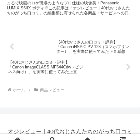
実際に使ってみた正直感想
まるで映画のロケ現場のようなプロ仕様の映像美！Panasonic
LUMIX S5IIX ボディ※この記事は「オジレビュー｜40代おじさんた
ちのがっち口コミ」の編集部に寄せられた各商品・サービスへの口コ
ミ今日、編集部が紹介したいのが「Pan...
【40代おじさんの口コミ・評判】
「Canon iNSPiC PV-123（スマホプリン
ター）」を実際に使ってみた正直感想
【40代おじさんの口コミ・評判】
「Canon imageCLASS MF644Cdw（ビジ
ネス向け）」を実際に使ってみた正直感
想
ホーム
商品レビュー
オジレビュー｜40代おじさんたちのがっち口コミ