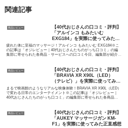
関連記事
【40代おじさんの口コミ・評判】
商品レビュー
「アルインコ もみたいむ
EXG184」を実際に使ってみた正
直感想
疲れた体に至福のマッサージ！アルインコ もみたいむ EXG184※こ
の記事は「オジレビュー｜40代おじさんたちのがっち口コミ」の編
集部に寄せられた各商品・サービスへの口コミ今日、編集部が紹介し
たいのが「アルインコ もみたいむ EXG184」...
【40代おじさんの口コミ・評判】
商品レビュー
「BRAVIA XR X90L（LED）
（テレビ）」を実際に使ってみた
正直感想
まるで映画館のようなリアルな映像体験！BRAVIA XR X90L（LED）
で変わる日常のエンターテイメント※この記事は「オジレビュー｜
40代おじさんたちのがっち口コミ」の編集部に寄せられた各商品・
サービスへの口コミ今日、編集部が紹介したい...
【40代おじさんの口コミ・評判】
商品レビュー
「AUKEY マッサージガン KM-
F1」を実際に使ってみた正直感想