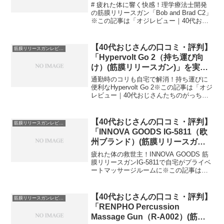
際に使ってみた正直感想
# 疲れた体に響く快感！理学療法士開発
の筋膜リリースガン「Bob and Brad C2」
※この記事は「オジレビュー｜40代おじ
さんたちのがっち口コミ」の編集部に寄
せられた各商品・サービスへの口コミ今
日、編集部が紹介したいのが「Bob an...
【40代おじさんの口コミ・評判】
筋膜リリースガンレビュー
「Hypervolt Go 2（持ち運び向
け）(筋膜リリースガン)」を実際
に使ってみた正直感想
通勤時のコリも自宅で解消！持ち運びに
便利なHypervolt Go 2※この記事は「オジ
レビュー｜40代おじさんたちのがっち口
コミ」の編集部に寄せられた各商品・サ
ービスへの口コミ今日、編集部が紹介し
たいのが「Hypervolt Go 2」で...
【40代おじさんの口コミ・評判】
筋膜リリースガンレビュー
「INNOVA GOODS IG-5811（欧
州ブランド）(筋膜リリースガ
ン)」を実際に使ってみた正直感
疲れた体の救世主！INNOVA GOODS 筋
想
膜リリースガンIG-5811で自宅がプライベ
ートマッサージルームに※この記事は
「オジレビュー｜40代おじさんたちのが
っち口コミ」の編集部に寄せられた各商
品・サービスへの口コミ今日、編集部が
【40代おじさんの口コミ・評判】
筋膜リリースガンレビュー
紹介し...
「RENPHO Percussion
Massage Gun（R-A002）(筋膜