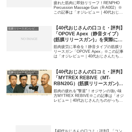
リリースガン)」を実際に使って
疲れた筋肉に即効リリーフ！RENPHO
みた正直感想
Percussion Massage Gun（R-A002）※
この記事は「オジレビュー｜40代おじさ
んたちのがっち口コミ」の編集部に寄せ
られた各商品・サービスへの口コミ今
日、編集部が紹介したいのが「R...
【40代おじさんの口コミ・評判】
筋膜リリースガンレビュー
「OPOVE Apex（静音タイプ）
(筋膜リリースガン)」を実際に使
ってみた正直感想
筋肉疲労に革命を！静音タイプの筋膜リ
リースガン「OPOVE Apex」※この記事
は「オジレビュー｜40代おじさんたちの
がっち口コミ」の編集部に寄せられた各
商品・サービスへの口コミ今日、編集部
が紹介したいのが「OPOVE Apex（静音
【40代おじさんの口コミ・評判】
筋膜リリースガンレビュー
タイプ...
「MYTREX REBIVE（MT-
RBN20G）(筋膜リリースガン)」
を実際に使ってみた正直感想
筋肉の疲れを"撃退"！オジサンの強い味
方MYTREX REBIVE※この記事は「オジ
レビュー｜40代おじさんたちのがっち口
コミ」の編集部に寄せられた各商品・サ
ービスへの口コミ今日、編集部が紹介し
たいのが「MYTREX REBIVE（MT-R...
【40代おじさんの口コミ・評判】「コン