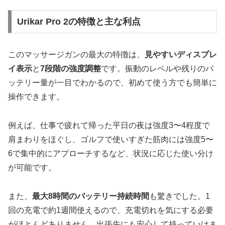
Urikar Pro 2の特徴と主な利点
このマッサージガンの最大の特徴は、
見やすいディスプレ
イ表示
と
7段階の強度調整
です。振動のレベルや残りのバ
ッテリー量が一目でわかるので、初めて使う方でも簡単に
操作できます。
例えば、仕事で疲れて帰った平日の夜は強度3〜4程度で
肩まわりをほぐし、ゴルフで使いすぎた筋肉には強度5〜
6で集中的にアプローチするなど、状況に応じた使い分け
が可能です。
また、
最大8時間のバッテリー持続時間
も驚きでした。1
回の充電で約1週間使えるので、充電切れを気にする必要
がほとんどありません。出張先にも安心して持っていけま