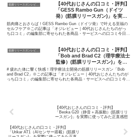
【40代おじさんの口コミ・評判】
筋膜リリースガンレビュー
「GESS Rambo Gun（ドイツ
発）(筋膜リリースガン)」を実際
に使ってみた正直感想
筋肉痛とおさらば！GESS Rambo Gun（ドイツ発）で叶える至福の
セルフケア※この記事は「オジレビュー｜40代おじさんたちのがっ
ち口コミ」の編集部に寄せられた各商品・サービスへの口コミ今日、
編集部が紹介したいのが「GESS Rambo...
【40代おじさんの口コミ・評判】
筋膜リリースガンレビュー
「Bob and Brad C2（理学療法士
監修）(筋膜リリースガン)」を実
際に使ってみた正直感想
# 疲れた体に響く快感！理学療法士開発の筋膜リリースガン「Bob
and Brad C2」※この記事は「オジレビュー｜40代おじさんたちのが
っち口コミ」の編集部に寄せられた各商品・サービスへの口コミ今
日、編集部が紹介したいのが「Bob an...
【40代おじさんの口コミ・評判】
「Beoka G20（静音＋高振動）(筋膜リリ
ースガン)」を実際に使ってみた正直感想
【40代おじさんの口コミ・評判】
「Urikar AT1（AIセンサー搭載）(筋膜リ
リースガン)」を実際に使ってみた正直感