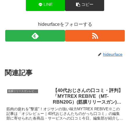
LINE
コピー
hideurfaceをフォローする
hideurface
関連記事
【40代おじさんの口コミ・評判】
筋膜リリースガンレビュー
「MYTREX REBIVE（MT-
RBN20G）(筋膜リリースガン)」
を実際に使ってみた正直感想
筋肉の疲れを"撃退"！オジサンの強い味方MYTREX REBIVE※この
記事は「オジレビュー｜40代おじさんたちのがっち口コミ」の編集
部に寄せられた各商品・サービスへの口コミ今日、編集部が紹介した
いのが「MYTREX REBIVE（MT-R...