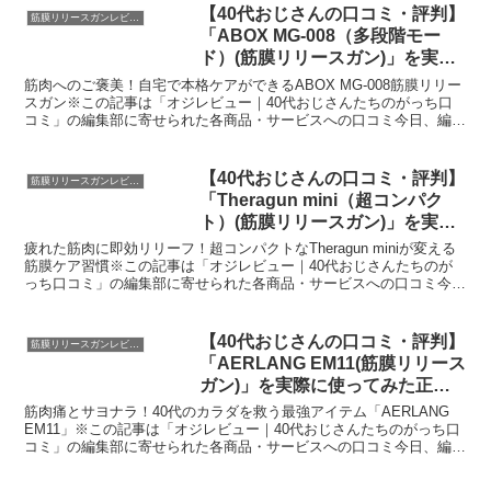
【40代おじさんの口コミ・評判】
筋膜リリースガンレビュー
「ABOX MG-008（多段階モー
ド）(筋膜リリースガン)」を実際
に使ってみた正直感想
筋肉へのご褒美！自宅で本格ケアができるABOX MG-008筋膜リリー
スガン※この記事は「オジレビュー｜40代おじさんたちのがっち口
コミ」の編集部に寄せられた各商品・サービスへの口コミ今日、編集
部が紹介したいのが「ABOX MG-008 筋...
【40代おじさんの口コミ・評判】
筋膜リリースガンレビュー
「Theragun mini（超コンパク
ト）(筋膜リリースガン)」を実際
に使ってみた正直感想
疲れた筋肉に即効リリーフ！超コンパクトなTheragun miniが変える
筋膜ケア習慣※この記事は「オジレビュー｜40代おじさんたちのが
っち口コミ」の編集部に寄せられた各商品・サービスへの口コミ今
日、編集部が紹介したいのが「Theragun...
【40代おじさんの口コミ・評判】
筋膜リリースガンレビュー
「AERLANG EM11(筋膜リリース
ガン)」を実際に使ってみた正直
感想
筋肉痛とサヨナラ！40代のカラダを救う最強アイテム「AERLANG
EM11」※この記事は「オジレビュー｜40代おじさんたちのがっち口
コミ」の編集部に寄せられた各商品・サービスへの口コミ今日、編集
部が紹介したいのが「AERLANG EM11...