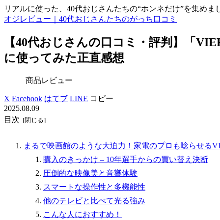
リアルに使った、40代おじさんたちの“ホンネだけ”を集めま
オジレビュー｜40代おじさんたちのがっち口コミ
【40代おじさんの口コミ・評判】「VIER
に使ってみた正直感想
商品レビュー
X
Facebook
はてブ
LINE
コピー
2025.08.09
目次
まるで映画館のような大迫力！家電のプロも唸らせるVIER
購入のきっかけ – 10年選手からの買い替え決断
圧倒的な映像美と音響体験
スマートな操作性と多機能性
他のテレビと比べて光る強み
こんな人におすすめ！