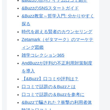
&Buzzの百均アイテム口コミ紹介
&BuzzのSNSスタートガイド
&Buzz教室～哲学入門: 分かりやすく
探る
時代を超える賢者のカウンセリング
Zetamark（ゼタマーク）のマーケテ
ィング図鑑
雑学コレクション365
AndBuzzが評判の不正利用対策制度
を導入
【&Buzz】口コミや評判は？
口コミで話題の＆Buzzとは
口コミで話題の＆Buzzを参考に
&Buzzで騙された？衝撃の利用者体