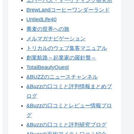
エバーバズ・マーケティング研究所
BrewLandコーヒーワンダーランド
UntiedLife40
蕎麦の世界への旅
メルマガナビゲーション
トリカルのウェブ集客マニュアル
創業航路～起業家の羅針盤～
TotalBeautyQuest
&BUZZのニュースチャンネル
&Buzzの口コミと評判情報まとめブ
ログ
&Buzzの口コミとレビュー情報ブロ
グ
&Buzzの口コミと評判研究ブログ