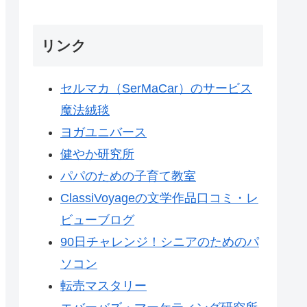
リンク
セルマカ（SerMaCar）のサービス
魔法絨毯
ヨガユニバース
健やか研究所
パパのための子育て教室
ClassiVoyageの文学作品口コミ・レ
ビューブログ
90日チャレンジ！シニアのためのパ
ソコン
転売マスタリー