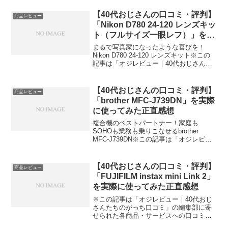
編集部に寄せられた各商品・サービスへ
の口コミ今日、編集部が紹介したいのが
【40代おじさんの口コミ・評判】
商品レビュー
「i...
「Nikon D780 24-120 レンズキッ
ト（フルサイズ一眼レフ）」を実
際に使ってみた正直感想
まるで写真家になったような喜びを！
Nikon D780 24-120 レンズキット※この
記事は「オジレビュー｜40代おじさんた
ちのがっち口コミ」の編集部に寄せられ
た各商品・サービスへの口コミ今日、編
集部が紹介したいのが「Nikon D780...
【40代おじさんの口コミ・評判】
商品レビュー
「brother MFC-J739DN」を実際
に使ってみた正直感想
複合機のベストパートナー！家庭も
SOHOも業務も乗りこなせるbrother
MFC-J739DN※この記事は「オジレビュ
ー｜40代おじさんたちのがっち口コミ」
の編集部に寄せられた各商品・サービス
への口コミ今日、編集部が紹介したいの
【40代おじさんの口コミ・評判】
商品レビュー
がブラザー...
「FUJIFILM instax mini Link 2」
を実際に使ってみた正直感想
※この記事は「オジレビュー｜40代おじ
さんたちのがっち口コミ」の編集部に寄
せられた各商品・サービスへの口コミス
マホの写真が一瞬でプリントに！