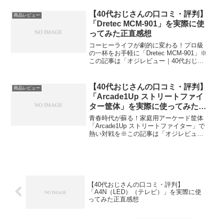
FUJIFILM instax mini Link 2で思い出をそ
の場で形に今日、編集部が紹介したい...
【40代おじさんの口コミ・評判】
商品レビュー
「Dretec MCM-901」を実際に使
ってみた正直感想
コーヒーライフが劇的に変わる！プロ級
の一杯をお手軽に「Dretec MCM-901」※
この記事は「オジレビュー｜40代おじさ
んたちのがっち口コミ」の編集部に寄せ
られた各商品・サービスへの口コミ今
日、編集部が紹介したいのが「Dretec
【40代おじさんの口コミ・評判】
商品レビュー
MC...
「Arcade1Up ストリートファイ
ター筐体」を実際に使ってみた正
直感想
青春時代が蘇る！家庭用アーケード筐体
「Arcade1Up ストリートファイター」で
熱い対戦を※この記事は「オジレビュー
｜40代おじさんたちのがっち口コミ」の
編集部に寄せられた各商品・サービスへ
の口コミ今日、編集部が紹介したいのが
「Arcad...
【40代おじさんの口コミ・評判】
「A4N（LED）​（テレビ）」を実際に使
ってみた正直感想