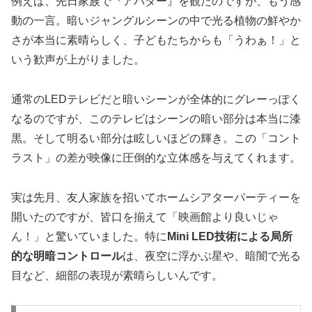
例えば、先日家族で『アバター』を観たのですが、もう感
動の一言。暗いジャングルシーンの中で光る植物の鮮やか
さが本当に素晴らしく、子どもたちからも「うわぁ！」と
いう歓声が上がりました。
通常のLEDテレビだと暗いシーンが全体的にグレーっぽく
なるのですが、このテレビはシーンの暗い部分は本当に漆
黒。そして明るい部分は眩しいほどの輝き。この「コント
ラスト」の差が映像に圧倒的な立体感を与えてくれます。
実は先月、友人家族を招いてホームシアターパーティーを
開いたのですが、皆口を揃えて「映画館より良いじゃ
ん！」と驚いていました。特に
Mini LED技術による局所
的な明暗コントロール
は、夜空に浮かぶ星や、暗闇で光る
目など、細部の表現が素晴らしいんです。