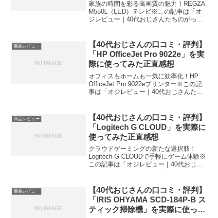
想
家族の時間を彩る高画質の魅力！REGZA
M550L（LED）テレビ※この記事は「オ
ジレビュー｜40代おじさんたちのがっち
口コミ」の編集部に寄せられた各商品・
サービスへの口コミ今日、編集部が紹介
したいのが「REGZA M550L（LED）」...
【40代おじさんの口コミ・評判】
商品レビュー
「HP OfficeJet Pro 9022e」を実
際に使ってみた正直感想
オフィスもホームも一気に効率化！HP
OfficeJet Pro 9022eプリンター※この記
事は「オジレビュー｜40代おじさんたち
のがっち口コミ」の編集部に寄せられた
各商品・サービスへの口コミ今日、編集
部が紹介したいのが「HP Offic...
【40代おじさんの口コミ・評判】
商品レビュー
「Logitech G CLOUD」を実際に
使ってみた正直感想
クラウドゲーミングの新たな選択肢！
Logitech G CLOUDで手軽にゲーム体験※
この記事は「オジレビュー｜40代おじさ
んたちのがっち口コミ」の編集部に寄せ
られた各商品・サービスへの口コミ今
日、編集部が紹介したいのが「Logitech
【40代おじさんの口コミ・評判】
商品レビュー
...
「IRIS OHYAMA SCD-184P-B ス
ティック掃除機」を実際に使って