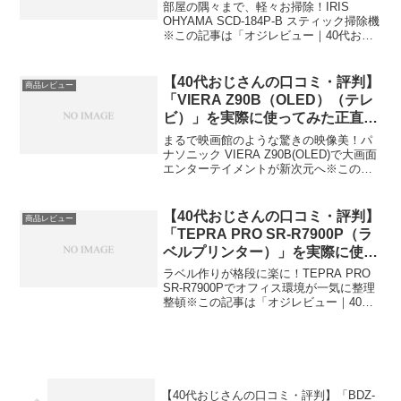
みた正直感想
部屋の隅々まで、軽々お掃除！IRIS
OHYAMA SCD-184P-B スティック掃除機
※この記事は「オジレビュー｜40代おじ
さんたちのがっち口コミ」の編集部に寄
せられた各商品・サービスへの口コミ今
日、編集部が紹介したいのが「IRIS O...
【40代おじさんの口コミ・評判】
商品レビュー
「VIERA Z90B（OLED）（テレ
ビ）」を実際に使ってみた正直感
想
まるで映画館のような驚きの映像美！パ
ナソニック VIERA Z90B(OLED)で大画面
エンターテイメントが新次元へ※この記
事は「オジレビュー｜40代おじさんたち
のがっち口コミ」の編集部に寄せられた
各商品・サービスへの口コミ今日、編集
【40代おじさんの口コミ・評判】
商品レビュー
部が紹...
「TEPRA PRO SR-R7900P（ラ
ベルプリンター）」を実際に使っ
てみた正直感想
ラベル作りが格段に楽に！TEPRA PRO
SR-R7900Pでオフィス環境が一気に整理
整頓※この記事は「オジレビュー｜40代
おじさんたちのがっち口コミ」の編集部
に寄せられた各商品・サービスへの口コ
ミ今日、編集部が紹介したいのが
「TEPRA...
【40代おじさんの口コミ・評判】「BDZ-