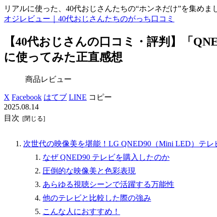
リアルに使った、40代おじさんたちの“ホンネだけ”を集めま
オジレビュー｜40代おじさんたちのがっち口コミ
【40代おじさんの口コミ・評判】「QNED
に使ってみた正直感想
商品レビュー
X
Facebook
はてブ
LINE
コピー
2025.08.14
目次
次世代の映像美を堪能！LG QNED90（Mini LED）
なぜ QNED90 テレビを購入したのか
圧倒的な映像美と色彩表現
あらゆる視聴シーンで活躍する万能性
他のテレビと比較した際の強み
こんな人におすすめ！