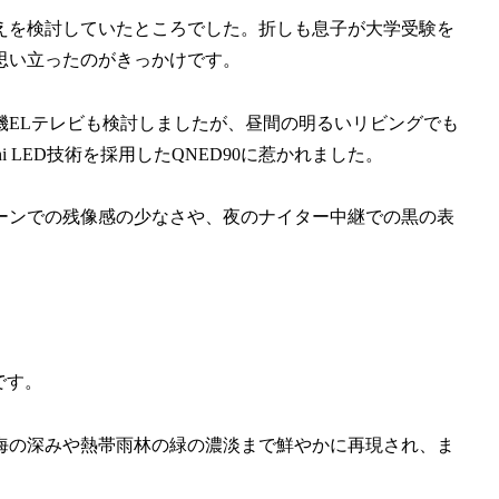
えを検討していたところでした。折しも息子が大学受験を
思い立ったのがきっかけです。
機ELテレビも検討しましたが、昼間の明るいリビングでも
 LED技術を採用したQNED90に惹かれました。
ーンでの残像感の少なさや、夜のナイター中継での黒の表
です。
海の深みや熱帯雨林の緑の濃淡まで鮮やかに再現され、ま