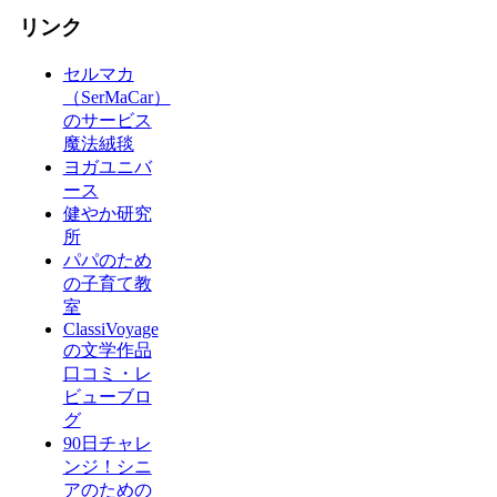
リンク
セルマカ
（SerMaCar）
のサービス
魔法絨毯
ヨガユニバ
ース
健やか研究
所
パパのため
の子育て教
室
ClassiVoyage
の文学作品
口コミ・レ
ビューブロ
グ
90日チャレ
ンジ！シニ
アのための