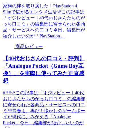
家族の絆を取り戻した！PlayStation 4
Slimで広がるエンタメ生活※この記事は
「オジレビュー｜40代おじさんたちのが
っち口コミ」の編集部に寄せられた各商
品・サービスへの口コミ今日、編集部が
紹介したいのが「PlayStation ...
商品レビュー
【40代おじさんの口コミ・評判】
「Analogue Pocket（Game Boy互
換）」を実際に使ってみた正直感
想
# **※この記事は「オジレビュー｜40代
おじさんたちのがっち口コミ」の編集部
に寄せられた各商品・サービスへの口コ
ミ**青春よ、再び！懐かしのゲームボー
イが現代によみがえる「Analogue
Pocket」今日、編集部が紹介したいのが