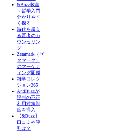
&Buzz教室
～哲学入門:
分かりやす
く探る
時代を超え
る賢者のカ
ウンセリン
グ
Zetamark（ゼ
タマーク）
のマーケテ
ィング図鑑
雑学コレク
ション365
AndBuzzが
評判の不正
利用対策制
度を導入
【&Buzz】
口コミや評
判は？