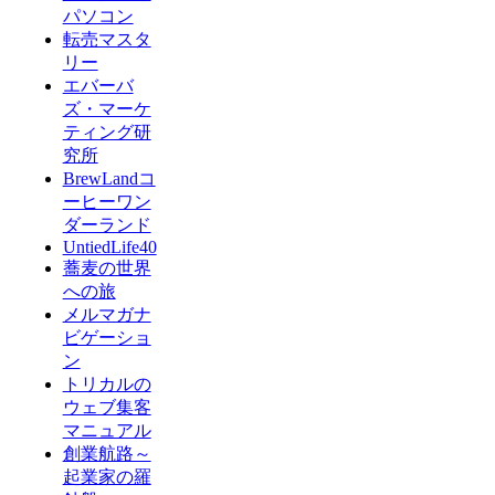
パソコン
転売マスタ
リー
エバーバ
ズ・マーケ
ティング研
究所
BrewLandコ
ーヒーワン
ダーランド
UntiedLife40
蕎麦の世界
への旅
メルマガナ
ビゲーショ
ン
トリカルの
ウェブ集客
マニュアル
創業航路～
起業家の羅