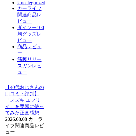
Uncategorized
カーライフ
関連商品レ
ビュー
ダイソー100
均グッズレ
ビュー
商品レビュ
ー
筋膜リリー
スガンレビ
ュー
【40代おじさんの
口コミ・評判】
「スズキ エブリ
イ」を実際に使っ
てみた正直感想
2026.08.08
カーラ
イフ関連商品レビ
ュー