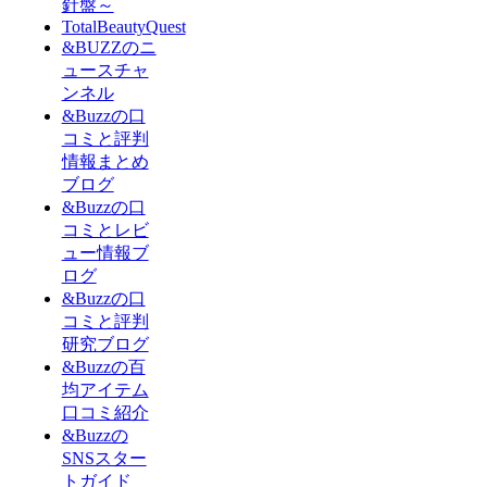
針盤～
TotalBeautyQuest
&BUZZのニ
ュースチャ
ンネル
&Buzzの口
コミと評判
情報まとめ
ブログ
&Buzzの口
コミとレビ
ュー情報ブ
ログ
&Buzzの口
コミと評判
研究ブログ
&Buzzの百
均アイテム
口コミ紹介
&Buzzの
SNSスター
トガイド