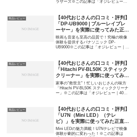
ラザーズ※この記事は「オジレビュー｜
40代おじさんたちのがっち口コミ」の編
集部に寄せられた各商品・サービスへの
口コミ今日、編集部が紹介したいのが
【40代おじさんの口コミ・評判】
商品レビュー
「ゲーム＆ウォッチ スー...
「DP-UB9000 | ブルーレイプレ
ーヤー」を実際に使ってみた正直
感想
映画も音楽も至高の品質で！究極の映像
体験を提供するパナソニック DP-
UB9000※この記事は「オジレビュー｜40
代おじさんたちのがっち口コミ」の編集
部に寄せられた各商品・サービスへの口
コミ今日は私が約3ヶ月前に購入したパナ
【40代おじさんの口コミ・評判】
商品レビュー
ソニックのブルー...
「Hitachi PV-BL50K スティック
クリーナー」を実際に使ってみた
正直感想
家事の"救世主"！忙しいおじさんの味方
「Hitachi PV-BL50K スティッククリーナ
ー」※この記事は「オジレビュー｜40代
おじさんたちのがっち口コミ」の編集部
に寄せられた各商品・サービスへの口コ
ミ今日、編集部が紹介したいのが「Hit...
【40代おじさんの口コミ・評判】
商品レビュー
「U7N（Mini LED）（テレ
ビ）」を実際に使ってみた正直感
想
Mini LEDの魅力満載！U7Nテレビで映像
体験が劇的に変わった！※この記事は