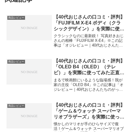
【40代おじさんの口コミ・評判】
商品レビュー
「FUJIFILM X-E4 ボディ（クラ
シックデザイン）」を実際に使っ
てみた正直感想
クラシックなのに最新鋭！ 写真好きおじ
さんの相棒「FUJIFILM X-E4」※この記
事は「オジレビュー｜40代おじさんたち
のがっち口コミ」の編集部に寄せられた
各商品・サービスへの口コミ今日、編集
部が紹介したいのが「FUJIFILM X-E...
【40代おじさんの口コミ・評判】
商品レビュー
「OLED B4（OLED）（テレ
ビ）」を実際に使ってみた正直感
想
まるで映画館にいるような臨場感！我が
家の主役「OLED B4」※この記事は「オ
ジレビュー｜40代おじさんたちのがっち
口コミ」の編集部に寄せられた各商品・
サービスへの口コミ今日、編集部が紹介
したいのが「OLED B4」テレビです。こ
【40代おじさんの口コミ・評判】
商品レビュー
のOLED...
「ゲーム＆ウォッチ スーパーマ
リオブラザーズ」を実際に使って
みた正直感想
懐かしのマリオが手のひらサイズで復
活！ゲーム＆ウォッチ スーパーマリオブ