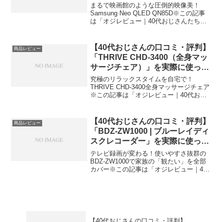
想
まるで映画館のような圧倒的映像美！
Samsung Neo QLED QN85D※この記事
は「オジレビュー｜40代おじさんたちの
がっち口コミ」の編集部に寄せられた各
商品・サービスへの口コミ今日、編集部
が紹介したいのが「Samsung Neo ...
【40代おじさんの口コミ・評判】
商品レビュー
「THRIVE CHD-3400（全身マッ
サージチェア）」を実際に使って
みた正直感想
究極のリラックスタイムを自宅で！
THRIVE CHD-3400全身マッサージチェア
※この記事は「オジレビュー｜40代おじ
さんたちのがっち口コミ」の編集部に寄
せられた各商品・サービスへの口コミ今
日、編集部が紹介したいのが「THRIVE
【40代おじさんの口コミ・評判】
商品レビュー
CHD...
「BDZ-ZW1000 | ブルーレイディ
スクレコーダー」を実際に使って
みた正直感想
テレビ録画が変わる！使いやすさ抜群の
BDZ-ZW1000で家族の「観たい」を全部
カバー※この記事は「オジレビュー｜40
代おじさんたちのがっち口コミ」の編集
部に寄せられた各商品・サービスへの口
コミ今日、編集部が紹介したいのが
「BDZ-ZW10...
【40代おじさんの口コミ・評判】