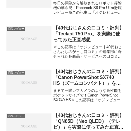
毎日の掃除から解放されるロボット掃除
機の革命児！Roborock S8 Pro Ultra徹底
レビュー※この記事は「オジレビュー｜
40代おじさんたちのがっち口コミ」の編
集部に寄せられた各商品・サービスへの
口コミ今日、編集部が紹介したいのが
【40代おじさんの口コミ・評判】
商品レビュー
「...
「Teclast T50 Pro」を実際に使
ってみた正直感想
※この記事は「オジレビュー｜40代おじ
さんたちのがっち口コミ」の編集部に寄
せられた各商品・サービスへの口コミコ
スパ最強！ビジネスからエンタメまで万
能タブレット Teclast T50 Pro今日、編集
部が紹介したいのが「Teclast T5...
【40代おじさんの口コミ・評判】
商品レビュー
「Canon PowerShot SX740
HS（ズームコンパクト）」を実
際に使ってみた正直感想
まるで一眼レフカメラのような高性能を
ポケットサイズで！Canon PowerShot
SX740 HS※この記事は「オジレビュー｜
40代おじさんたちのがっち口コミ」の編
集部に寄せられた各商品・サービスへの
口コミ今日、編集部が紹介したいのが
【40代おじさんの口コミ・評判】
商品レビュー
「...
「QN85D（Neo QLED）（テレ
ビ）」を実際に使ってみた正直感