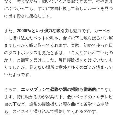
なく「考えながら」動いていると実感できます。壁や家具
にぶつかっても、すぐに方向転換して新しいルートを見つ
け出す賢さに感心します。
また、
2000Paという強力な吸引力
も魅力です。カーペッ
トに潜り込んだペットの毛や、食卓の下に散らばるパン屑
までしっかり吸い取ってくれます。実際、初めて使った日
のダストボックスを見たときは、「こんなに汚れていたの
か！」と衝撃を受けました。毎日掃除機をかけていたつも
りでしたが、見えない場所に意外と多くのゴミが溜まって
いたようです。
さらに、
エッジブラシで壁際や隅の掃除も徹底的
にこなし
ます。特に助かるのが家具の下。低いベッドの下やテレビ
台の下など、通常の掃除機だと腰を曲げて苦労する場所
も、スイスイと潜り込んで掃除してくれるのです。