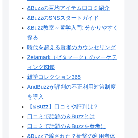
&Buzzの百均アイテム口コミ紹介
&BuzzのSNSスタートガイド
&Buzz教室～哲学入門: 分かりやすく
探る
時代を超える賢者のカウンセリング
Zetamark（ゼタマーク）のマーケテ
ィング図鑑
雑学コレクション365
AndBuzzが評判の不正利用対策制度
を導入
【&Buzz】口コミや評判は？
口コミで話題の＆Buzzとは
口コミで話題の＆Buzzを参考に
&Buzzで騙された？衝撃の利用者体