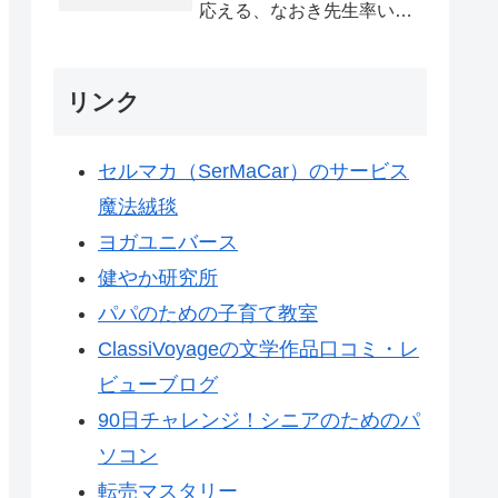
応える、なおき先生率いる
プロ家庭教師集団「家庭教
師Eden」を紹介します
リンク
セルマカ（SerMaCar）のサービス
魔法絨毯
ヨガユニバース
健やか研究所
パパのための子育て教室
ClassiVoyageの文学作品口コミ・レ
ビューブログ
90日チャレンジ！シニアのためのパ
ソコン
転売マスタリー