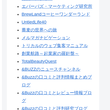
エバーバズ・マーケティング研究所
BrewLandコーヒーワンダーランド
UntiedLife40
蕎麦の世界への旅
メルマガナビゲーション
トリカルのウェブ集客マニュアル
創業航路～起業家の羅針盤～
TotalBeautyQuest
&BUZZのニュースチャンネル
&Buzzの口コミと評判情報まとめブ
ログ
&Buzzの口コミとレビュー情報ブロ
グ
&Buzzの口コミと評判研究ブログ