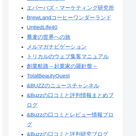
エバーバズ・マーケティング研究所
BrewLandコーヒーワンダーランド
UntiedLife40
蕎麦の世界への旅
メルマガナビゲーション
トリカルのウェブ集客マニュアル
創業航路～起業家の羅針盤～
TotalBeautyQuest
&BUZZのニュースチャンネル
&Buzzの口コミと評判情報まとめブ
ログ
&Buzzの口コミとレビュー情報ブロ
グ
&Buzzの口コミと評判研究ブログ