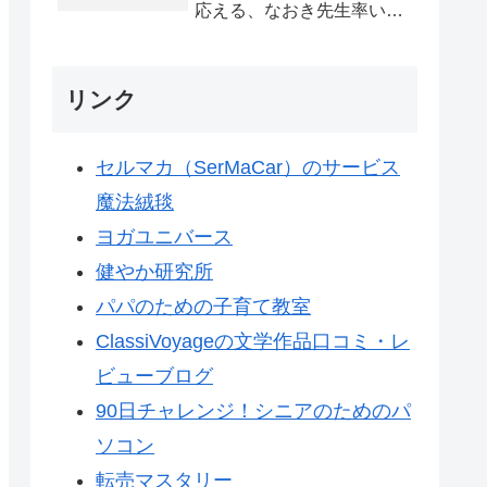
応える、なおき先生率いる
プロ家庭教師集団「家庭教
師Eden」を紹介します
リンク
セルマカ（SerMaCar）のサービス
魔法絨毯
ヨガユニバース
健やか研究所
パパのための子育て教室
ClassiVoyageの文学作品口コミ・レ
ビューブログ
90日チャレンジ！シニアのためのパ
ソコン
転売マスタリー