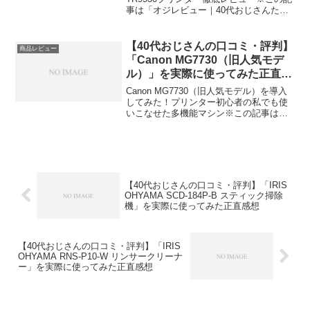
事は「オジレビュー｜40代おじさんたち
のがっち口コミ」の編集部に寄せられた
各商品・サービスへの口コミ今日、編集
部が紹介したいのが「Canon TR9530」...
【40代おじさんの口コミ・評判】
商品レビュー
「Canon MG7730（旧人気モデ
ル）」を実際に使ってみた正直感
想
Canon MG7730（旧人気モデル）を導入
してみた！プリンター初心者の私でも使
いこなせた多機能マシン※この記事は
「オジレビュー｜40代おじさんたちのが
っち口コミ」の編集部に寄せられた各商
品・サービスへの口コミ今日、編集部が
紹介したいのが...
【40代おじさんの口コミ・評判】「IRIS
OHYAMA SCD-184P-B スティック掃除
機」を実際に使ってみた正直感想
【40代おじさんの口コミ・評判】「IRIS
OHYAMA RNS-P10-W リンサークリーナ
ー」を実際に使ってみた正直感想