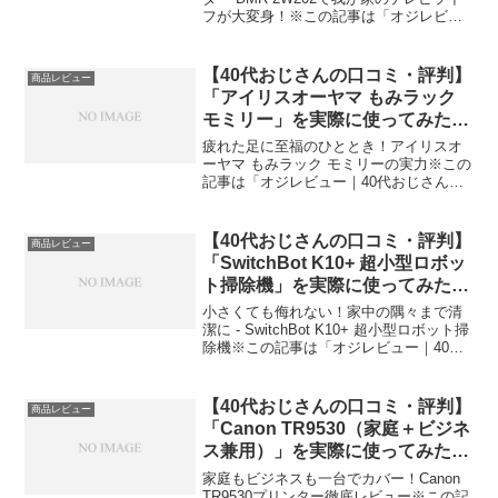
フが大変身！※この記事は「オジレビュ
ー｜40代おじさんたちのがっち口コミ」
の編集部に寄せられた各商品・サービス
への口コミ今日、編集部が紹介したいの
【40代おじさんの口コミ・評判】
商品レビュー
が「パナソニ...
「アイリスオーヤマ もみラック
モミリー」を実際に使ってみた正
直感想
疲れた足に至福のひととき！アイリスオ
ーヤマ もみラック モミリーの実力※この
記事は「オジレビュー｜40代おじさんた
ちのがっち口コミ」の編集部に寄せられ
た各商品・サービスへの口コミ今日、編
集部が紹介したいのが「アイリスオーヤ
【40代おじさんの口コミ・評判】
商品レビュー
マ もみラック モ...
「SwitchBot K10+ 超小型ロボッ
ト掃除機」を実際に使ってみた正
直感想
小さくても侮れない！家中の隅々まで清
潔に - SwitchBot K10+ 超小型ロボット掃
除機※この記事は「オジレビュー｜40代
おじさんたちのがっち口コミ」の編集部
に寄せられた各商品・サービスへの口コ
ミ今日、編集部が紹介したいのが「Swi...
【40代おじさんの口コミ・評判】
商品レビュー
「Canon TR9530（家庭＋ビジネ
ス兼用）」を実際に使ってみた正
直感想
家庭もビジネスも一台でカバー！Canon
TR9530プリンター徹底レビュー※この記