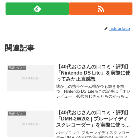
hideurface
関連記事
【40代おじさんの口コミ・評判】
商品レビュー
「Nintendo DS Lite」を実際に使
ってみた正直感想
懐かしの携帯ゲーム機が今も輝きを放
つ！Nintendo DS Lite※この記事は「オジ
レビュー｜40代おじさんたちのがっち口
コミ」の編集部に寄せられた各商品・サ
ービスへの口コミ今日、編集部が紹介し
たいのが「Nintendo DS Lite...
【40代おじさんの口コミ・評判】
商品レビュー
「DMR-2W202 | ブルーレイディ
スクレコーダー」を実際に使って
みた正直感想
パナソニック ブルーレイディスクレコー
ダー DMR-2W202で我が家のテレビライ