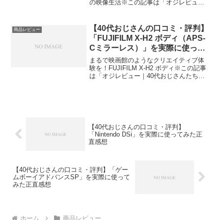
の映像生活※この記事は「オジレビュー
｜40代おじさんたちのがっち口コミ」の
編集部に寄せられた各商品・サービスへ
の口コミ今日、編集部が紹介したいのが
【40代おじさんの口コミ・評判】
商品レビュー
「DBR-W2...
「FUJIFILM X-H2 ボディ（APS-
Cミラーレス）」を実際に使って
みた正直感想
まるで映画館のようなクリエイティブ体
験を！FUJIFILM X-H2 ボディ※この記事
は「オジレビュー｜40代おじさんたちの
がっち口コミ」の編集部に寄せられた各
商品・サービスへの口コミ今日、編集部
が紹介したいのが「FUJIFILM X-H2...
【40代おじさんの口コミ・評判】
「Nintendo DSi」を実際に使ってみた正
直感想
【40代おじさんの口コミ・評判】「ゲー
ムボーイアドバンスSP」を実際に使って
みた正直感想
ホーム
商品レビュー