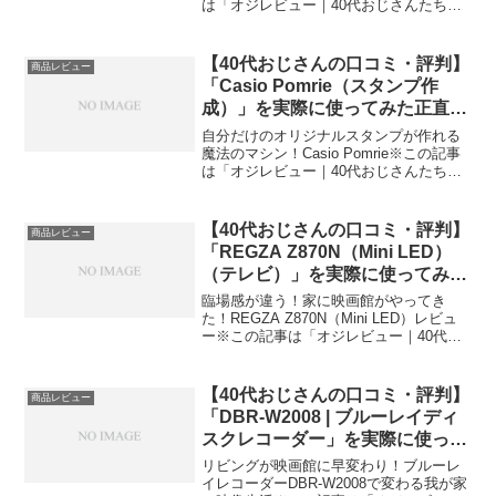
は「オジレビュー｜40代おじさんたちの
がっち口コミ」の編集部に寄せられた各
商品・サービスへの口コミ今日、編集部
が紹介したいのが「Samsung QN9...
【40代おじさんの口コミ・評判】
商品レビュー
「Casio Pomrie（スタンプ作
成）」を実際に使ってみた正直感
想
自分だけのオリジナルスタンプが作れる
魔法のマシン！Casio Pomrie※この記事
は「オジレビュー｜40代おじさんたちの
がっち口コミ」の編集部に寄せられた各
商品・サービスへの口コミ今日、編集部
が紹介したいのが「Casio Pomrie（カ...
【40代おじさんの口コミ・評判】
商品レビュー
「REGZA Z870N（Mini LED）
（テレビ）」を実際に使ってみた
正直感想
臨場感が違う！家に映画館がやってき
た！REGZA Z870N（Mini LED）レビュ
ー※この記事は「オジレビュー｜40代お
じさんたちのがっち口コミ」の編集部に
寄せられた各商品・サービスへの口コミ
今日、編集部が紹介したいのが「REGZA
【40代おじさんの口コミ・評判】
商品レビュー
Z...
「DBR-W2008 | ブルーレイディ
スクレコーダー」を実際に使って
みた正直感想
リビングが映画館に早変わり！ブルーレ
イレコーダーDBR-W2008で変わる我が家