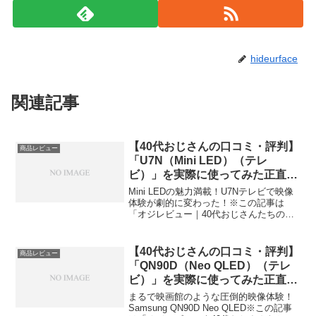
hideurface
関連記事
【40代おじさんの口コミ・評判】
商品レビュー
「U7N（Mini LED）（テレ
ビ）」を実際に使ってみた正直感
想
Mini LEDの魅力満載！U7Nテレビで映像
体験が劇的に変わった！※この記事は
「オジレビュー｜40代おじさんたちのが
っち口コミ」の編集部に寄せられた各商
品・サービスへの口コミ今日、編集部が
紹介したいのが「U7N（Mini LED）テレ
【40代おじさんの口コミ・評判】
商品レビュー
ビ」...
「QN90D（Neo QLED）（テレ
ビ）」を実際に使ってみた正直感
想
まるで映画館のような圧倒的映像体験！
Samsung QN90D Neo QLED※この記事