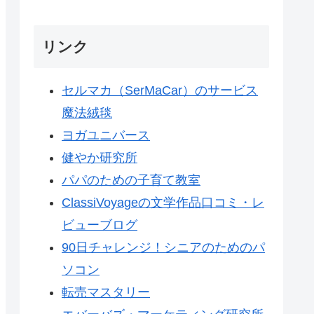
リンク
セルマカ（SerMaCar）のサービス
魔法絨毯
ヨガユニバース
健やか研究所
パパのための子育て教室
ClassiVoyageの文学作品口コミ・レ
ビューブログ
90日チャレンジ！シニアのためのパ
ソコン
転売マスタリー