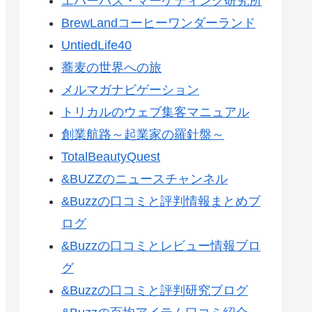
エバーバズ・マーケティング研究所
BrewLandコーヒーワンダーランド
UntiedLife40
蕎麦の世界への旅
メルマガナビゲーション
トリカルのウェブ集客マニュアル
創業航路～起業家の羅針盤～
TotalBeautyQuest
&BUZZのニュースチャンネル
&Buzzの口コミと評判情報まとめブ
ログ
&Buzzの口コミとレビュー情報ブロ
グ
&Buzzの口コミと評判研究ブログ