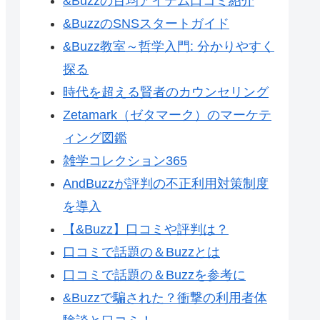
&Buzzの百均アイテム口コミ紹介
&BuzzのSNSスタートガイド
&Buzz教室～哲学入門: 分かりやすく
探る
時代を超える賢者のカウンセリング
Zetamark（ゼタマーク）のマーケテ
ィング図鑑
雑学コレクション365
AndBuzzが評判の不正利用対策制度
を導入
【&Buzz】口コミや評判は？
口コミで話題の＆Buzzとは
口コミで話題の＆Buzzを参考に
&Buzzで騙された？衝撃の利用者体