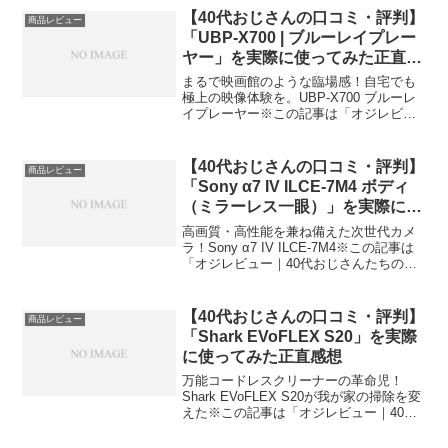
部が紹介したいのが「HP Offic...
【40代おじさんの口コミ・評判】
商品レビュー
「UBP-X700 | ブルーレイプレー
ヤー」を実際に使ってみた正直感
想
まるで映画館のような臨場感！自宅でも
極上の映像体験を。UBP-X700 ブルーレ
イプレーヤー※この記事は「オジレビュ
ー｜40代おじさんたちのがっち口コミ」
の編集部に寄せられた各商品・サービス
への口コミ今日、編集部が紹介したいの
【40代おじさんの口コミ・評判】
商品レビュー
が「UBP-X...
「Sony α7 IV ILCE-7M4 ボディ
（ミラーレス一眼）」を実際に使
ってみた正直感想
高画質・高性能を兼ね備えた次世代カメ
ラ！Sony α7 IV ILCE-7M4※この記事は
「オジレビュー｜40代おじさんたちのが
っち口コミ」の編集部に寄せられた各商
品・サービスへの口コミ今日、編集部が
紹介したいのが「Sony α7 IV I...
【40代おじさんの口コミ・評判】
商品レビュー
「Shark EVoFLEX S20」を実際
に使ってみた正直感想
万能コードレスクリーナーの革命児！
Shark EVoFLEX S20が我が家の掃除を変
えた※この記事は「オジレビュー｜40代
おじさんたちのがっち口コミ」の編集部
に寄せられた各商品・サービスへの口コ