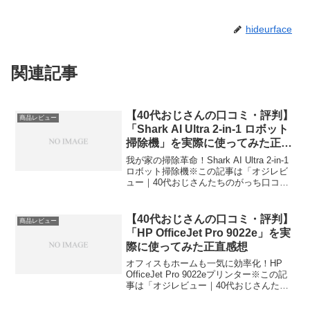
hideurface
関連記事
【40代おじさんの口コミ・評判】
商品レビュー
「Shark AI Ultra 2-in-1 ロボット
掃除機」を実際に使ってみた正直
感想
我が家の掃除革命！Shark AI Ultra 2-in-1
ロボット掃除機※この記事は「オジレビ
ュー｜40代おじさんたちのがっち口コ
ミ」の編集部に寄せられた各商品・サー
ビスへの口コミ今日、編集部が紹介した
いのが「Shark AI Ultr...
【40代おじさんの口コミ・評判】
商品レビュー
「HP OfficeJet Pro 9022e」を実
際に使ってみた正直感想
オフィスもホームも一気に効率化！HP
OfficeJet Pro 9022eプリンター※この記
事は「オジレビュー｜40代おじさんたち
のがっち口コミ」の編集部に寄せられた
各商品・サービスへの口コミ今日、編集