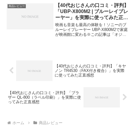
ミ今日、編集部が紹介したいのが「Shark
【40代おじさんの口コミ・評判】
商品レビュー
...
「UBP-X800M2 | ブルーレイプレ
ーヤー」を実際に使ってみた正直
感想
映画も音楽も最高の体験を！ソニーのブ
ルーレイプレーヤー UBP-X800M2で家庭
が映画館に変わる※この記事は「オジレ
ビュー｜40代おじさんたちのがっち口コ
ミ」の編集部に寄せられた各商品・サー
ビスへの口コミ今回ご紹介するのは、ソ
ニーのブルー...
【40代おじさんの口コミ・評判】「キヤ
ノン TR4530（FAX付き複合）」を実際
に使ってみた正直感想
【40代おじさんの口コミ・評判】「ブラ
ザー QL-800（ラベル印刷）」を実際に使
ってみた正直感想
ホーム
商品レビュー