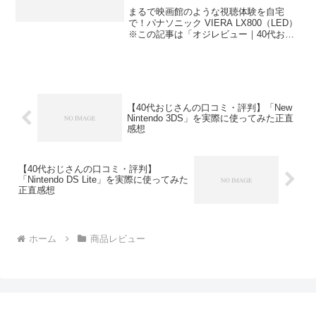
想
まるで映画館のような視聴体験を自宅
で！パナソニック VIERA LX800（LED）
※この記事は「オジレビュー｜40代おじ
さんたちのがっち口コミ」の編集部に寄
せられた各商品・サービスへの口コミ今
日、編集部が紹介したいのが「パナソニ
ック VI...
【40代おじさんの口コミ・評判】「New
Nintendo 3DS」を実際に使ってみた正直
感想
【40代おじさんの口コミ・評判】
「Nintendo DS Lite」を実際に使ってみた
正直感想
ホーム
商品レビュー