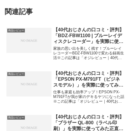
関連記事
【40代おじさんの口コミ・評判】
商品レビュー
「BDZ-FBW1100 | ブルーレイデ
ィスクレコーダー」を実際に使っ
てみた正直感想
家族の思い出を美しく残す！ブルーレイ
レコーダーBDZ-FBW1100で変わる録画生
活※この記事は「オジレビュー｜40代お
じさんたちのがっち口コミ」の編集部に
寄せられた各商品・サービスへの口コミ
今日、編集部が紹介したいのが「BDZ-
【40代おじさんの口コミ・評判】
商品レビュー
FBW11...
「EPSON PX-M791FT（ビジネ
スモデル）」を実際に使ってみた
正直感想
仕事も家庭も効率アップ！EPSON PX-
M791FTが我が家のデキるヤツになった話
※この記事は「オジレビュー｜40代おじ
さんたちのがっち口コミ」の編集部に寄
せられた各商品・サービスへの口コミ今
日、編集部が紹介したいのが「EPSON
【40代おじさんの口コミ・評判】
商品レビュー
PX-...
「ブラザー QL-800（ラベル印
刷）」を実際に使ってみた正直感