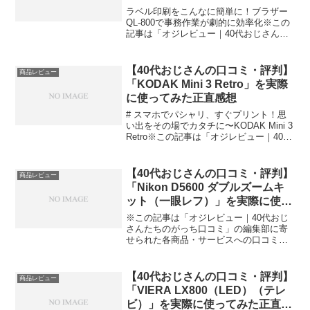
想
ラベル印刷をこんなに簡単に！ブラザー
QL-800で事務作業が劇的に効率化※この
記事は「オジレビュー｜40代おじさんた
ちのがっち口コミ」の編集部に寄せられ
た各商品・サービスへの口コミ今日、編
集部が紹介したいのが「ブラザー QL-
【40代おじさんの口コミ・評判】
商品レビュー
800」です...
「KODAK Mini 3 Retro」を実際
に使ってみた正直感想
# スマホでパシャリ、すぐプリント！思
い出をその場でカタチに〜KODAK Mini 3
Retro※この記事は「オジレビュー｜40代
おじさんたちのがっち口コミ」の編集部
に寄せられた各商品・サービスへの口コ
ミ今日、編集部が紹介したいのが「KO...
【40代おじさんの口コミ・評判】
商品レビュー
「Nikon D5600 ダブルズームキ
ット（一眼レフ）」を実際に使っ
てみた正直感想
※この記事は「オジレビュー｜40代おじ
さんたちのがっち口コミ」の編集部に寄
せられた各商品・サービスへの口コミ写
真趣味を再燃させた相棒！Nikon D5600
ダブルズームキット今日、編集部が紹介
したいのが「Nikon D5600 ダブルズー...
【40代おじさんの口コミ・評判】
商品レビュー
「VIERA LX800（LED）​（テレ
ビ）」を実際に使ってみた正直感