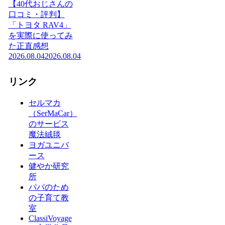
【40代おじさんの
口コミ・評判】
「トヨタ RAV4」
を実際に使ってみ
た正直感想
2026.08.04
2026.08.04
リンク
セルマカ
（SerMaCar）
のサービス
魔法絨毯
ヨガユニバ
ース
健やか研究
所
パパのため
の子育て教
室
ClassiVoyage