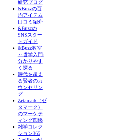
研究ブログ
&Buzzの百
均アイテム
口コミ紹介
&Buzzの
SNSスター
トガイド
&Buzz教室
～哲学入門:
分かりやす
く探る
時代を超え
る賢者のカ
ウンセリン
グ
Zetamark（ゼ
タマーク）
のマーケテ
ィング図鑑
雑学コレク
ション365
AndBuzzが