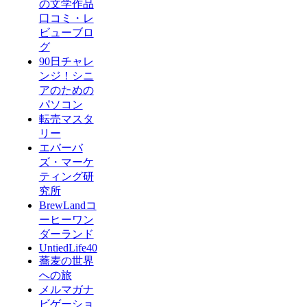
の文学作品
口コミ・レ
ビューブロ
グ
90日チャレ
ンジ！シニ
アのための
パソコン
転売マスタ
リー
エバーバ
ズ・マーケ
ティング研
究所
BrewLandコ
ーヒーワン
ダーランド
UntiedLife40
蕎麦の世界
への旅
メルマガナ
ビゲーショ