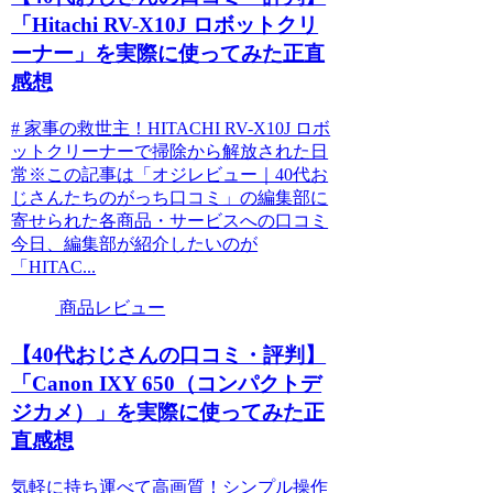
「Hitachi RV-X10J ロボットクリ
ーナー」を実際に使ってみた正直
感想
# 家事の救世主！HITACHI RV-X10J ロボ
ットクリーナーで掃除から解放された日
常※この記事は「オジレビュー｜40代お
じさんたちのがっち口コミ」の編集部に
寄せられた各商品・サービスへの口コミ
今日、編集部が紹介したいのが
「HITAC...
商品レビュー
【40代おじさんの口コミ・評判】
「Canon IXY 650（コンパクトデ
ジカメ）」を実際に使ってみた正
直感想
気軽に持ち運べて高画質！シンプル操作