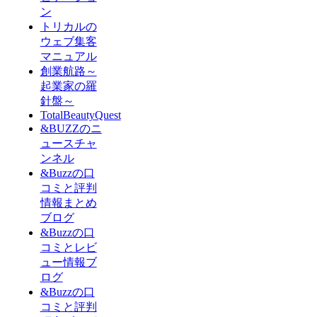
ン
トリカルの
ウェブ集客
マニュアル
創業航路～
起業家の羅
針盤～
TotalBeautyQuest
&BUZZのニ
ュースチャ
ンネル
&Buzzの口
コミと評判
情報まとめ
ブログ
&Buzzの口
コミとレビ
ュー情報ブ
ログ
&Buzzの口
コミと評判