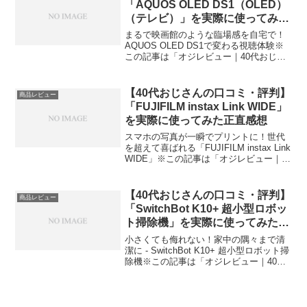
「AQUOS OLED DS1（OLED）
（テレビ）」を実際に使ってみた
正直感想
まるで映画館のような臨場感を自宅で！
AQUOS OLED DS1で変わる視聴体験※
この記事は「オジレビュー｜40代おじさ
んたちのがっち口コミ」の編集部に寄せ
られた各商品・サービスへの口コミ今
日、編集部が紹介したいのが「AQUOS
【40代おじさんの口コミ・評判】
商品レビュー
OLED ...
「FUJIFILM instax Link WIDE」
を実際に使ってみた正直感想
スマホの写真が一瞬でプリントに！世代
を超えて喜ばれる「FUJIFILM instax Link
WIDE」※この記事は「オジレビュー｜40
代おじさんたちのがっち口コミ」の編集
部に寄せられた各商品・サービスへの口
コミ今日、編集部が紹介したいの...
【40代おじさんの口コミ・評判】
商品レビュー
「SwitchBot K10+ 超小型ロボッ
ト掃除機」を実際に使ってみた正
直感想
小さくても侮れない！家中の隅々まで清
潔に - SwitchBot K10+ 超小型ロボット掃
除機※この記事は「オジレビュー｜40代
おじさんたちのがっち口コミ」の編集部
に寄せられた各商品・サービスへの口コ
ミ今日、編集部が紹介したいのが「Swi...