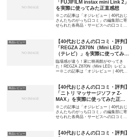
「FUJIFILM instax mini Link 2」
を実際に使ってみた正直感想
※この記事は「オジレビュー｜40代おじ
さんたちのがっち口コミ」の編集部に寄
せられた各商品・サービスへの口コミス
マホの写真が一瞬でプリントに！
FUJIFILM instax mini Link 2で思い出をそ
の場で形に今日、編集部が紹介したい...
【40代おじさんの口コミ・評判】
商品レビュー
「REGZA Z870N（Mini LED）
（テレビ）」を実際に使ってみた
正直感想
臨場感が違う！家に映画館がやってき
た！REGZA Z870N（Mini LED）レビュ
ー※この記事は「オジレビュー｜40代お
じさんたちのがっち口コミ」の編集部に
寄せられた各商品・サービスへの口コミ
今日、編集部が紹介したいのが「REGZA
【40代おじさんの口コミ・評判】
商品レビュー
Z...
「ニトリ マッサージソファ Z-
MAX」を実際に使ってみた正直
感想
※この記事は「オジレビュー｜40代おじ
さんたちのがっち口コミ」の編集部に寄
せられた各商品・サービスへの口コミ仕
事の疲れを自宅で癒す！ニトリ マッサー
ジソファ Z-MAXがもたらす至福のひとと
き今日、編集部が紹介したいのが「ニト
【40代おじさんの口コミ・評判】
商品レビュー
リ マッサージ...