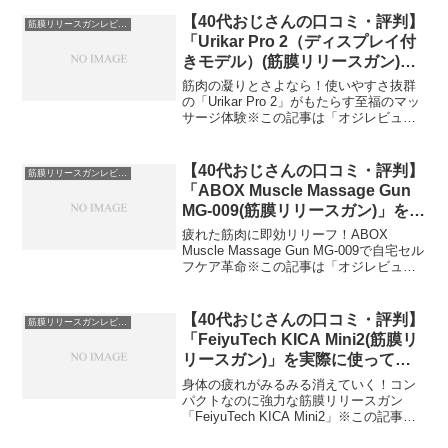
ービスへの口コミ今日、編集部が紹介し
たいのが「Mebak 3 筋膜リリースガン」
【40代おじさんの口コミ・評判】
筋膜リリースガンレビュー
です。...
「Urikar Pro 2（ディスプレイ付
きモデル）(筋膜リリースガン)」
を実際に使ってみた正直感想
筋肉の凝りとさよなら！使いやすさ抜群
の「Urikar Pro 2」がもたらす至福のマッ
サージ体験※この記事は「オジレビュー
｜40代おじさんたちのがっち口コミ」の
編集部に寄せられた各商品・サービスへ
の口コミ今日、編集部が紹介したいのが
【40代おじさんの口コミ・評判】
筋膜リリースガンレビュー
「Uri...
「ABOX Muscle Massage Gun
MG-009(筋膜リリースガン)」を実
際に使ってみた正直感想
疲れた筋肉に即効リリーフ！ABOX
Muscle Massage Gun MG-009で自宅セル
フケア革命※この記事は「オジレビュー
｜40代おじさんたちのがっち口コミ」の
編集部に寄せられた各商品・サービスへ
の口コミ今日、編集部が紹介したいの...
【40代おじさんの口コミ・評判】
筋膜リリースガンレビュー
「FeiyuTech KICA Mini2(筋膜リ
リースガン)」を実際に使ってみ
た正直感想
身体の疲れがみるみる消えていく！コン
パクトなのに強力な筋膜リリースガン
「FeiyuTech KICA Mini2」※この記事は
「オジレビュー｜40代おじさんたちのが