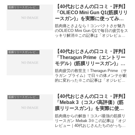
【40代おじさんの口コミ・評判】
筋膜リリースガンレビュー
「OLIECO Mini Gun Q1(筋膜リリ
ースガン)」を実際に使ってみた
正直感想
筋肉痛とさよなら！コンパクトさが魅力
のOLIECO Mini Gun Q1で毎日の疲労をス
ッキリ解消※この記事は「オジレビュー
｜40代おじさんたちのがっち口コミ」の
編集部に寄せられた各商品・サービスへ
の口コミ今日、編集部が紹介したいのが
【40代おじさんの口コミ・評判】
筋膜リリースガンレビュー
「O...
「Theragun Prime（エントリー
モデル）(筋膜リリースガン)」を
実際に使ってみた正直感想
筋肉疲労の救世主！Theragun Prime （サ
ラガン プライム）で日々の体メンテが劇
的に変わった※この記事は「オジレビュ
ー｜40代おじさんたちのがっち口コミ」
の編集部に寄せられた各商品・サービス
への口コミ今日、編集部が紹介したいの
【40代おじさんの口コミ・評判】
筋膜リリースガンレビュー
が「...
「Mebak 3（コスパ高評価）(筋
膜リリースガン)」を実際に使っ
てみた正直感想
筋肉痛からの解放！コスパ最強の筋膜リ
リースガン Mebak 3※この記事は「オジ
レビュー｜40代おじさんたちのがっち口
コミ」の編集部に寄せられた各商品・サ