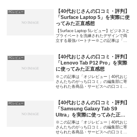
寄せられた各商品・サービスへの口コミ
今日、編集部が紹介したいのが「Surface
【40代おじさんの口コミ・評判】
PCレビュー
G...
「Surface Laptop 5」を実際に使
ってみた正直感想
【Surface Laptop 5レビュー】ビジネスと
プライベートを洗練されたデザインで両
立する最強パートナー※この記事は「オ
ジレビュー｜40代おじさんたちのがっち
口コミ」の編集部に寄せられた各商品・
サービスへの口コミ今日、編集部が紹介
【40代おじさんの口コミ・評判】
PCレビュー
した...
「Lenovo Tab P12 Pro」を実際
に使ってみた正直感想
※この記事は「オジレビュー｜40代おじ
さんたちのがっち口コミ」の編集部に寄
せられた各商品・サービスへの口コミ
Lenovo Tab P12 Pro - 大画面タブレット
の新たな選択肢！仕事も趣味も一台でこ
なす万能デバイス今日、編集部が紹介し
【40代おじさんの口コミ・評判】
PCレビュー
た...
「Samsung Galaxy Tab S9
Ultra」を実際に使ってみた正直
感想
※この記事は「オジレビュー｜40代おじ
さんたちのがっち口コミ」の編集部に寄
せられた各商品・サービスへの口コミ大
画面の快適さに感動！Samsung Galaxy