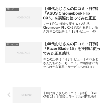
Tab S9 Ultra使用レポート今日、編集部が
紹介したいのが「Samsung...
【40代おじさんの口コミ・評判】
PCレビュー
「ASUS Chromebook Flip
CX5」を実際に使ってみた正直感
想
ノートPCの概念を変える！ASUS
Chromebook Flip CX5で広がる新しい働
き方※この記事は「オジレビュー｜40代
おじさんたちのがっち口コミ」の編集部
に寄せられた各商品・サービスへの口コ
ミ今日、編集部が紹介したいのが
【40代おじさんの口コミ・評判】
PCレビュー
「ASUS...
「Razer Blade 15」を実際に使っ
てみた正直感想
※この記事は「オジレビュー｜40代おじ
さんたちのがっち口コミ」の編集部に寄
せられた各商品・サービスへの口コミ最
高峰のゲーミングノートPC！Razer
Blade 15で日常が変わった体験談今日、
編集部が紹介したいのが「Razer Blade...
【40代おじさんの口コミ・評判】「Dell
XPS 15」を実際に使ってみた正直感想