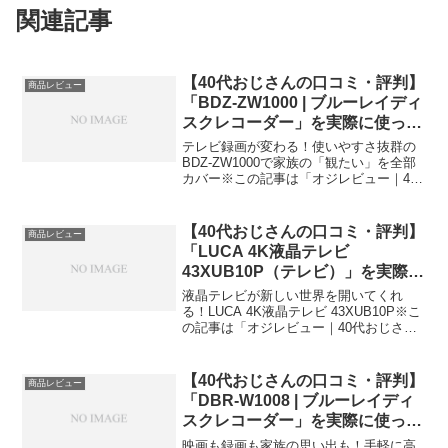
関連記事
【40代おじさんの口コミ・評判】
商品レビュー
「BDZ-ZW1000 | ブルーレイディ
スクレコーダー」を実際に使って
みた正直感想
テレビ録画が変わる！使いやすさ抜群の
BDZ-ZW1000で家族の「観たい」を全部
カバー※この記事は「オジレビュー｜40
代おじさんたちのがっち口コミ」の編集
部に寄せられた各商品・サービスへの口
コミ今日、編集部が紹介したいのが
【40代おじさんの口コミ・評判】
商品レビュー
「BDZ-ZW10...
「LUCA 4K液晶テレビ
43XUB10P（テレビ）」を実際に
使ってみた正直感想
液晶テレビが新しい世界を開いてくれ
る！LUCA 4K液晶テレビ 43XUB10P※こ
の記事は「オジレビュー｜40代おじさん
たちのがっち口コミ」の編集部に寄せら
れた各商品・サービスへの口コミ今日、
編集部が紹介したいのが「LUCA 4K液晶
【40代おじさんの口コミ・評判】
商品レビュー
テレ...
「DBR-W1008 | ブルーレイディ
スクレコーダー」を実際に使って
みた正直感想
映画も録画も家族の思い出も！手軽に高