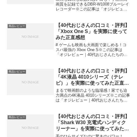
画質を記録できるDBR-W1008ブルーレイ
レコーダー※この記事は「オジレビュー
｜40代おじさんたちのがっち口コミ」の
編集部に寄せられた各商品・サービスへ
の口コミ今回編集部が紹介するのは
【40代おじさんの口コミ・評判】
商品レビュー
「DBR-W100...
「Xbox One S」を実際に使って
みた正直感想
# ゲームも映画も大画面で楽しめる！コ
スパ最強の Xbox One S※この記事は
「オジレビュー｜40代おじさんたちのが
っち口コミ」の編集部に寄せられた各商
品・サービスへの口コミ今日、編集部が
紹介したいのが「Xbox One S」です。こ
【40代おじさんの口コミ・評判】
商品レビュー
の...
「4K液晶 4010シリーズ（テレ
ビ）」を実際に使ってみた正直感
想
まるで映画館のような臨場感！家でも迫
力満点の4K液晶 4010シリーズ※この記事
は「オジレビュー｜40代おじさんたちの
がっち口コミ」の編集部に寄せられた各
商品・サービスへの口コミ今日、編集部
が紹介したいのが「4K液晶 4010シリー
【40代おじさんの口コミ・評判】
商品レビュー
ズ」です...
「Shark W30 充電式ハンディク
リーナー」を実際に使ってみた正
直感想
手のひらサイズなのに驚きのパワー！