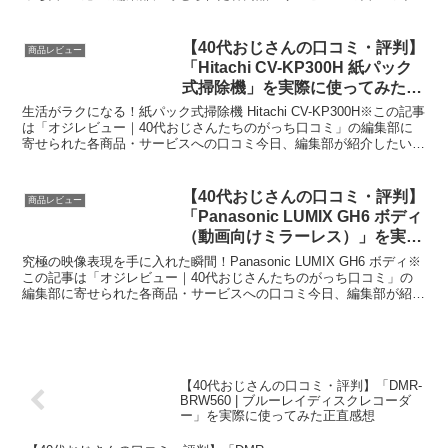
日、編集部が紹介したいのが「Miele...
【40代おじさんの口コミ・評判】
商品レビュー
「Hitachi CV-KP300H 紙パック
式掃除機」を実際に使ってみた正
直感想
生活がラクになる！紙パック式掃除機 Hitachi CV-KP300H※この記事
は「オジレビュー｜40代おじさんたちのがっち口コミ」の編集部に
寄せられた各商品・サービスへの口コミ今日、編集部が紹介したいの
が「Hitachi CV-KP300...
【40代おじさんの口コミ・評判】
商品レビュー
「Panasonic LUMIX GH6 ボディ
（動画向けミラーレス）」を実際
に使ってみた正直感想
究極の映像表現を手に入れた瞬間！Panasonic LUMIX GH6 ボディ※
この記事は「オジレビュー｜40代おじさんたちのがっち口コミ」の
編集部に寄せられた各商品・サービスへの口コミ今日、編集部が紹介
したいのが「Panasonic LU...
【40代おじさんの口コミ・評判】「DMR-
BRW560 | ブルーレイディスクレコーダ
ー」を実際に使ってみた正直感想