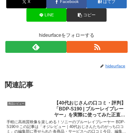
X
Facebook
はてブ
LINE
コピー
hideurfaceをフォローする
hideurface
関連記事
【40代おじさんの口コミ・評判】
商品レビュー
「BDP-S190 | ブルーレイプレー
ヤー」を実際に使ってみた正直感
想
手軽に高画質映像を楽しめる！ソニーのブルーレイプレーヤー BDP-
S190※この記事は「オジレビュー｜40代おじさんたちのがっち口コ
ミ」の編集部に寄せられた各商品・サービスへの口コミ今日、編集部