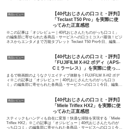
が紹介したいのが「ソニーのブルーレイプレーヤー...
【40代おじさんの口コミ・評判】
商品レビュー
「Teclast T50 Pro」を実際に使
ってみた正直感想
※この記事は「オジレビュー｜40代おじさんたちのがっち口コミ」
の編集部に寄せられた各商品・サービスへの口コミコスパ最強！ビジ
ネスからエンタメまで万能タブレット Teclast T50 Pro今日、編集部
が紹介したいのが「Teclast T5...
【40代おじさんの口コミ・評判】
商品レビュー
「FUJIFILM X-H2 ボディ（APS-
Cミラーレス）」を実際に使って
みた正直感想
まるで映画館のようなクリエイティブ体験を！FUJIFILM X-H2 ボデ
ィ※この記事は「オジレビュー｜40代おじさんたちのがっち口コ
ミ」の編集部に寄せられた各商品・サービスへの口コミ今日、編集部
が紹介したいのが「FUJIFILM X-H2...
【40代おじさんの口コミ・評判】
商品レビュー
「Miele Triflex HX2」を実際に使
ってみた正直感想
スティックもハンディも自在に変形！快適な掃除を実現する「Miele
Triflex HX2」※この記事は「オジレビュー｜40代おじさんたちのが
っち口コミ」の編集部に寄せられた各商品・サービスへの口コミ今