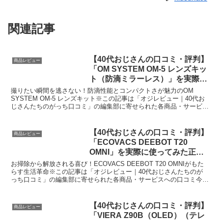
関連記事
【40代おじさんの口コミ・評判】
商品レビュー
「OM SYSTEM OM-5 レンズキッ
ト（防滴ミラーレス）」を実際に
使ってみた正直感想
撮りたい瞬間を逃さない！防滴性能とコンパクトさが魅力のOM
SYSTEM OM-5 レンズキット※この記事は「オジレビュー｜40代お
じさんたちのがっち口コミ」の編集部に寄せられた各商品・サービス
への口コミ今日、編集部が紹介したいのが「OM ...
【40代おじさんの口コミ・評判】
商品レビュー
「ECOVACS DEEBOT T20
OMNI」を実際に使ってみた正直
感想
お掃除から解放される喜び！ECOVACS DEEBOT T20 OMNIがもた
らす生活革命※この記事は「オジレビュー｜40代おじさんたちのが
っち口コミ」の編集部に寄せられた各商品・サービスへの口コミ今
日、編集部が紹介したいのは「ECOVAC...
【40代おじさんの口コミ・評判】
商品レビュー
「VIERA Z90B（OLED）（テレ