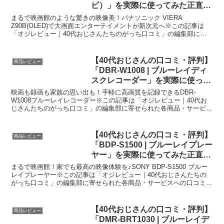
ビ）」を実際に使ってみた正直感
想
まるで映画館のような驚きの映像美！パナソニック VIERA
Z90B(OLED)で大画面エンターテイメントが新次元へ※この記事は
「オジレビュー｜40代おじさんたちのがっち口コミ」の編集部に寄
せられた各商品・サービスへの口コミ今日、編集部が紹...
【40代おじさんの口コミ・評判】
商品レビュー
「DBR-W1008 | ブルーレイディ
スクレコーダー」を実際に使って
みた正直感想
映画も録画も家族の思い出も！手軽に高画質を記録できるDBR-
W1008ブルーレイレコーダー※この記事は「オジレビュー｜40代お
じさんたちのがっち口コミ」の編集部に寄せられた各商品・サービス
への口コミ今回編集部が紹介するのは「DBR-W100...
【40代おじさんの口コミ・評判】
商品レビュー
「BDP-S1500 | ブルーレイプレー
ヤー」を実際に使ってみた正直感
想
まるで映画館！家でも最高の映像体験を♪SONY BDP-S1500 ブルー
レイプレーヤー※この記事は「オジレビュー｜40代おじさんたちの
がっち口コミ」の編集部に寄せられた各商品・サービスへの口コミ今
日、編集部が紹介したいのが「SONY BD...
【40代おじさんの口コミ・評判】
商品レビュー
「DMR-BRT1030 | ブルーレイデ