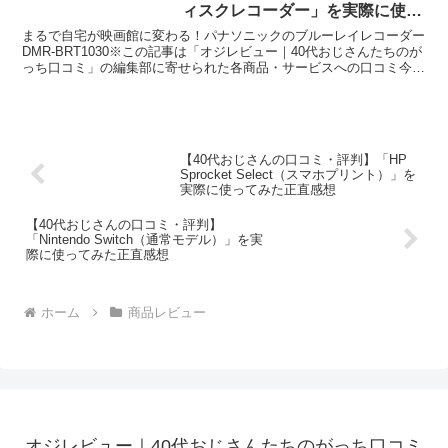
ィスクレコーダー」を実際に使っ
てみた正直感想
まるで自宅が映画館に変わる！パナソニックのブルーレイレコーダー
DMR-BRT1030※この記事は「オジレビュー｜40代おじさんたちのが
っち口コミ」の編集部に寄せられた各商品・サービスへの口コミ今
日、編集部が紹介したいのが「パナソニック ブ...
【40代おじさんの口コミ・評判】「HP
Sprocket Select（スマホプリント）」を
実際に使ってみた正直感想
【40代おじさんの口コミ・評判】
「Nintendo Switch（通常モデル）」を実
際に使ってみた正直感想
ホーム
商品レビュー
オジレビュー｜40代おじさんたちのがっち口コミ