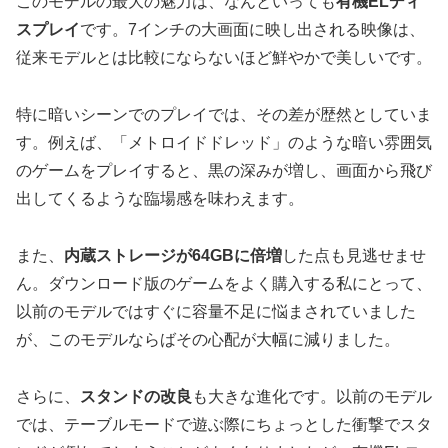
このモデルの最大の魅力は、なんといっても
有機ELディ
スプレイ
です。7インチの大画面に映し出される映像は、
従来モデルとは比較にならないほど鮮やかで美しいです。
特に暗いシーンでのプレイでは、その差が歴然としていま
す。例えば、「メトロイドドレッド」のような暗い雰囲気
のゲームをプレイすると、黒の深みが増し、画面から飛び
出してくるような臨場感を味わえます。
また、
内蔵ストレージが64GBに倍増
した点も見逃せませ
ん。ダウンロード版のゲームをよく購入する私にとって、
以前のモデルではすぐに容量不足に悩まされていました
が、このモデルならばその心配が大幅に減りました。
さらに、
スタンドの改良
も大きな進化です。以前のモデル
では、テーブルモードで遊ぶ際にちょっとした衝撃でスタ