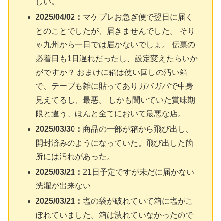
しい。
2025/04/02：
マケプレお急ぎ便で翌日に届く
とのことでしたが、届きませんでした。 そり
ゃ九州から一日では届かないでしょ。 伝票の
必着日も1日遅れだったし、設定変えたらいか
がですか？ おまけに箱は使い回しの汚い箱
で、テープも雑に貼ってありガバガバで中身
見えてるし、最悪。 しかも聞いていた賞味期
限と違う、ほんと全てにおいて最悪な店。
2025/03/30：
商品の一部が箱から飛び出し、
開封済みのようになっていた。飛び出した箇
所には汚れがあった。
2025/03/21：
21日予定ですが未だに届かない
洗濯が出来ない
2025/03/21：
塩の袋が破れていて箱に塩がこ
ぼれていました。箱は潰れていなかったので