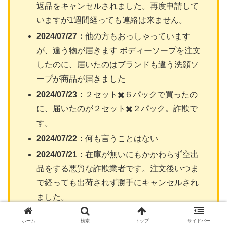
返品をキャンセルされました。再度申請して
いますが1週間経っても連絡は来ません。
2024/07/27：
他の方もおっしゃっています
が、違う物が届きます ボディーソープを注文
したのに、届いたのはブランドも違う洗顔ソ
ープが商品が届きました
2024/07/23：
２セット✖️６パックで買ったの
に、届いたのが２セット✖️２パック。詐欺で
す。
2024/07/22：
何も言うことはない
2024/07/21：
在庫が無いにもかかわらず空出
品をする悪質な詐欺業者です。注文後いつま
で経っても出荷されず勝手にキャンセルされ
ました。
2024/07/20：
予定の日に荷物が届きませんで
ホーム
検索
トップ
サイドバー
した