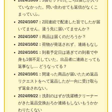
2024/10/09：
3個セットのところ2個しか入っ
ていなかった。問い合わせても返信がなくこ
まっていふ。
2024/10/07：
2回連続で配達した旨でしたが届
いてません。違う先に届いてませんか？
2024/10/07：
商品は届くのだろうか？
2024/10/02：
荷物が発送されず、連絡もなし
2024/10/01：
到着予定日は過ぎての到着で中
身も1個不足していた。出品者に連絡とっても
返事なし… どうなってる？
2024/10/01：
間違った商品が届いたため返品
リクエストをへて返品したが一向に受け取ら
ず返金されない。
2024/09/22：
洗剤のはずが洗濯槽クリーナー
がきた返品交換おろか連絡もしないもうかか
わりたくない