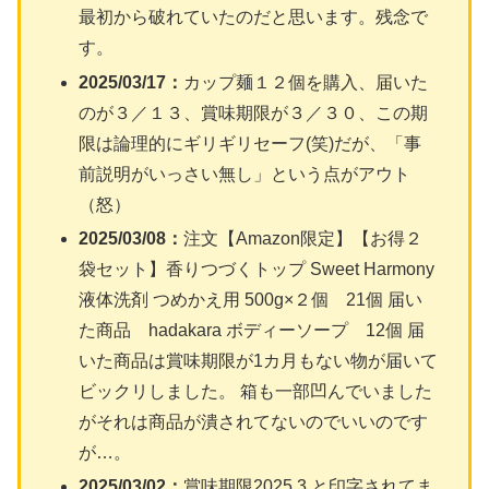
最初から破れていたのだと思います。残念で
す。
2025/03/17：
カップ麺１２個を購入、届いた
のが３／１３、賞味期限が３／３０、この期
限は論理的にギリギリセーフ(笑)だが、「事
前説明がいっさい無し」という点がアウト
（怒）
2025/03/08：
注文【Amazon限定】【お得２
袋セット】香りつづくトップ Sweet Harmony
液体洗剤 つめかえ用 500g×２個 21個 届い
た商品 hadakara ボディーソープ 12個 届
いた商品は賞味期限が1カ月もない物が届いて
ビックリしました。 箱も一部凹んでいました
がそれは商品が潰されてないのでいいのです
が…。
2025/03/02：
賞味期限2025.3 と印字されてま