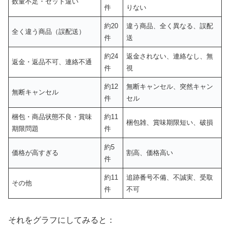
数量不足・セット違い
件
りない
約20
違う商品、全く異なる、誤配
全く違う商品（誤配送）
件
送
約24
返金されない、連絡なし、無
返金・返品不可、連絡不通
件
視
約12
無断キャンセル、突然キャン
無断キャンセル
件
セル
梱包・商品状態不良・賞味
約11
梱包雑、賞味期限短い、破損
期限問題
件
約5
価格が高すぎる
割高、価格高い
件
約11
追跡番号不備、不誠実、受取
その他
件
不可
それをグラフにしてみると：