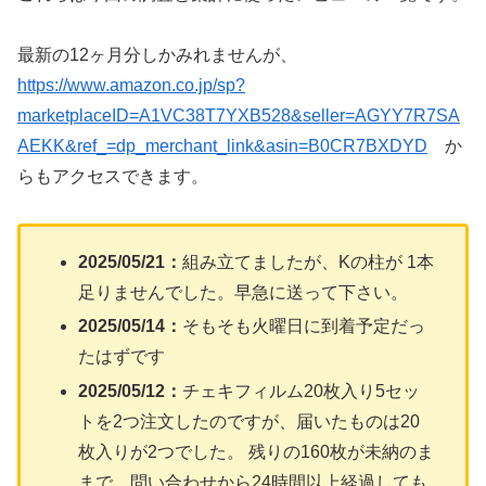
最新の12ヶ月分しかみれませんが、
https://www.amazon.co.jp/sp?
marketplaceID=A1VC38T7YXB528&seller=AGYY7R7SA
AEKK&ref_=dp_merchant_link&asin=B0CR7BXDYD
か
らもアクセスできます。
2025/05/21：
組み立てましたが、Kの柱が 1本
足りませんでした。早急に送って下さい。
2025/05/14：
そもそも火曜日に到着予定だっ
たはずです
2025/05/12：
チェキフィルム20枚入り5セッ
トを2つ注文したのですが、届いたものは20
枚入りが2つでした。 残りの160枚が未納のま
まで、問い合わせから24時間以上経過しても