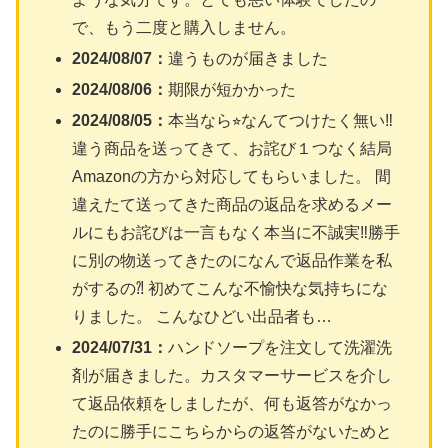
で、もう二度と購入しません。
2024/08/07：
違うものが届きました
2024/08/06：
期限が短かかった
2024/08/05：
本当なら⭐︎なんてつけたく無い‼︎
違う商品を送ってきて、お詫び１つなく結局
Amazonの方から対応してもらいました。 間
違えたて送ってきた商品の返品を求めるメー
ルにもお詫びは一言もなく本当に不誠実‼︎勝手
に別の物送ってきたのになんで返品作業を私
がするの⁈ 初めてこんな不愉快な気持ちにな
りました。 こんなひどい出品者も…
2024/07/31：
ハンドソープを注文して洗濯洗
剤が届きました。カスタマーサービスを介し
て返品依頼をしましたが、何も返答がなかっ
たのに勝手にこちらからの返答がないためと