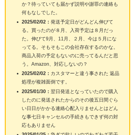
か？待っていても届かず説明や謝罪の連絡も
何もなしでした。
2025/02/02：
発送予定日がどんどん伸びて
る。買ったのが８月、入荷予定は８月だっ
た。伸びて9月、11月、２月、今は５月にな
ってる。そもそもこの会社存在するのかな。
商品入荷の予定もないのに売ってるんだと思
う。Amazon、対応しないの？
2025/02/02：
カスタマーと違う事された 返品
処理が複雑面倒です。
2025/01/30：
翌日発送となっていたので購入
したのに発送されたからのその後五日間ぐら
い日日がかかる連絡心配入りませんとはどん
な事七日キャンセルの手続きもできず何の対
応もありません
2025/01/25：
急ぎで欲しいのでわざわざ若干