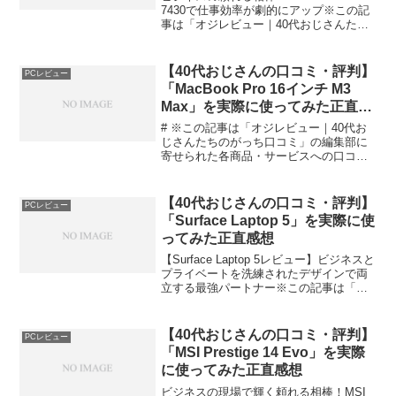
7430で仕事効率が劇的にアップ※この記
事は「オジレビュー｜40代おじさんたち
のがっち口コミ」の編集部に寄せられた
各商品・サービスへの口コミ今日、編集
部が紹介したいのが「Dell Latit...
【40代おじさんの口コミ・評判】
PCレビュー
「MacBook Pro 16インチ M3
Max」を実際に使ってみた正直感
想
# ※この記事は「オジレビュー｜40代お
じさんたちのがっち口コミ」の編集部に
寄せられた各商品・サービスへの口コミ
プロの仕事がはかどる！MacBook Pro 16
インチ M3 Maxで仕事の効率が3倍に今
日、編集部が紹介したいのが「MacB...
【40代おじさんの口コミ・評判】
PCレビュー
「Surface Laptop 5」を実際に使
ってみた正直感想
【Surface Laptop 5レビュー】ビジネスと
プライベートを洗練されたデザインで両
立する最強パートナー※この記事は「オ
ジレビュー｜40代おじさんたちのがっち
口コミ」の編集部に寄せられた各商品・
サービスへの口コミ今日、編集部が紹介
【40代おじさんの口コミ・評判】
PCレビュー
した...
「MSI Prestige 14 Evo」を実際
に使ってみた正直感想
ビジネスの現場で輝く頼れる相棒！MSI