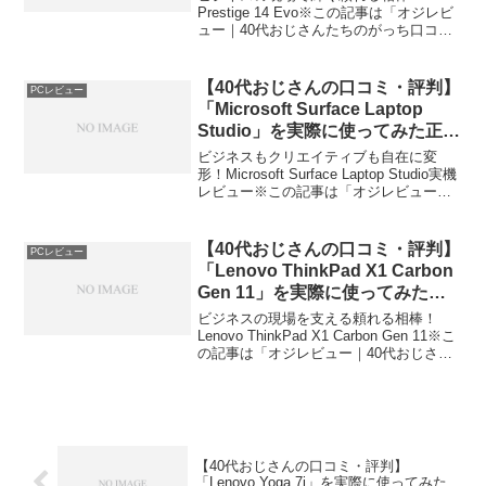
Prestige 14 Evo※この記事は「オジレビ
ュー｜40代おじさんたちのがっち口コ
ミ」の編集部に寄せられた各商品・サー
ビスへの口コミ今日、編集部が紹介した
いのが「MSI Prestige 14 ...
【40代おじさんの口コミ・評判】
PCレビュー
「Microsoft Surface Laptop
Studio」を実際に使ってみた正直
感想
ビジネスもクリエイティブも自在に変
形！Microsoft Surface Laptop Studio実機
レビュー※この記事は「オジレビュー｜
40代おじさんたちのがっち口コミ」の編
集部に寄せられた各商品・サービスへの
口コミ今日、編集部が紹介し...
【40代おじさんの口コミ・評判】
PCレビュー
「Lenovo ThinkPad X1 Carbon
Gen 11」を実際に使ってみた正
直感想
ビジネスの現場を支える頼れる相棒！
Lenovo ThinkPad X1 Carbon Gen 11※こ
の記事は「オジレビュー｜40代おじさん
たちのがっち口コミ」の編集部に寄せら
れた各商品・サービスへの口コミ今日、
編集部が紹介したいのが「Le...
【40代おじさんの口コミ・評判】
「Lenovo Yoga 7i」を実際に使ってみた